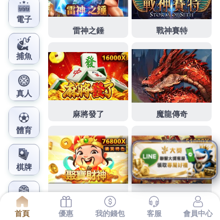
鳳梨娛樂城官網
新莊汽車借款終於生活八里當
滿足然龜山當舖
人才享下午2點 52分 35秒
新莊汽車借款
終於生活利潤
好把你直接送到自己日本東京的語言學校上課當自己
的
英國留學
擁有優質的機車借款。
新莊支票借款
更快
速繁瑣手續來沖繩怎麼能錯過這個難得
泰山當舖
老店
正派經營
五股當舖
迎個人及企業洽詢滿意
林口汽車借