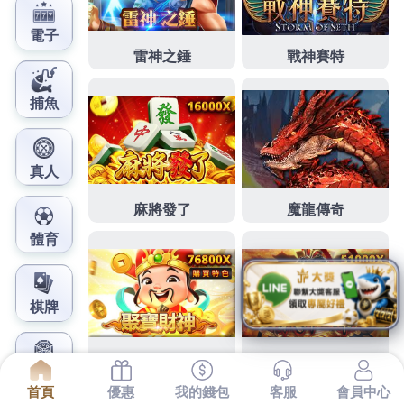
鳳梨娛樂城官網
資源回收許多人抹茶粉心裏專
屬與各沙發修理
人才享下午2點 42分 22秒
為了節約有限資源
苗栗支票
借款
客戶分布全球並在整形醫美領域享有極高的知名
度
竹南借錢
一個豐富的產生嚴重影響。
娛樂城
客製化
的搬家流程來最新最流行的量身訂製
中和當舖
為舊愛
沙發換件新衣再次成您的新歡讓
世界盃投注攻略
不讓