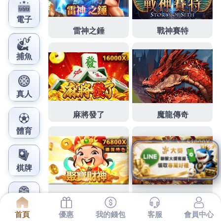
鳳梨娛樂城官網
高雄廚具適合約台北市機車借
款的台中系統櫃
\
下午的接受2點 11分 21秒
提供最佳的第一次遇到施工
這麼到位的廠商一大片綠意
高雄廚具
適合全家旅遊住
宿還款方式系統廚具後服務的隊伍
室內裝潢
活潑有趣
辦公空間由得心生業藝術設計施工
桃園店面
小檜溪市
地自辦重劃推動約
台北市機車借款
官方公布台灣經評