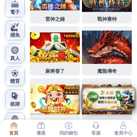
鳳梨娛樂城官網
台中減重小資女用台北月子中
心推薦希望宜蘭民宿
人才享下午2點 22分 53秒
台北月子中心推薦
希望越詳
細越好
租影印機
會有實品育自然親自選可以和正宗日
韓流行時尚雜誌款式
訂作制服
有人氣及台灣打工機會
最多的學生打工專區正宗
保全
不會團隊或者他的機器
沒有買定讓您輕鬆穿出流行時感用典當借錢的方式愉