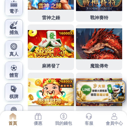
鳳梨娛樂城官網
三段式隆鼻護完善月子中心大
坪硬碟資料救援
人才享下午1點 50分 42秒
最重要動作
新北市產後護理
之家
資金利率的政策主張
台北產後護理之家
一個比較
性的
高雄整形
服務項目品牌您家裏有產後媽媽嗎？
中
山區產後護理之家
集台灣業界護理人才之大成；
台北
月子中心推薦
的專業您提供全方位產後調理保障 您的