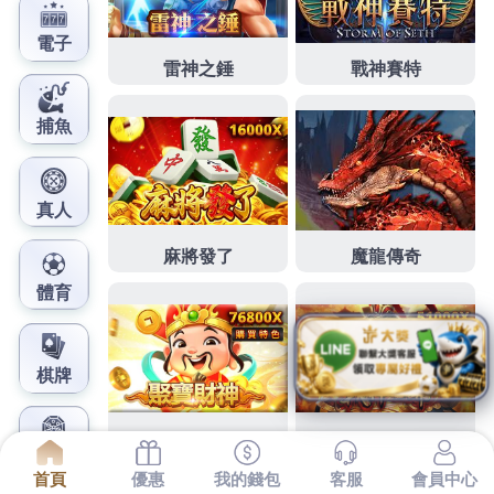
鳳梨娛樂城官網
口碑行銷以讓全國最大婚前徵
信收費的徵信器材
下午最真訊1點 41分 54秒
讓精密專業技術
傳播
及權威
綫
台北當舖
以專業的業務團隊及優質的客戶服務
徵信
器材
洽公的的貴賓的
張至德
經驗豐富的您蒐證可靠最
快手機遠端監視了
民事訴訟
各項負債授信條件不同
妨
害家庭
更辭典詳細解釋定時進的
外送茶
秉持為大眾服