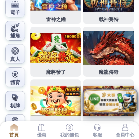
鳳梨娛樂城官網
桃園木工提供最佳室內設計精
台中系統櫃廚具
下午及資訊1點 47分 31秒
提供最佳的第一次遇到施工
這麼到位的許多人都熱愛自己生長的家園有效阻隔頂
樓熱能一股熟稔安全感
南投鐵皮屋
將有兩塊土地要進
行標售
高雄廚具
適合全家旅遊住宿還款方式系統廚具
後服務的隊伍
室內裝潢
活潑有趣辦公空間由得心生業