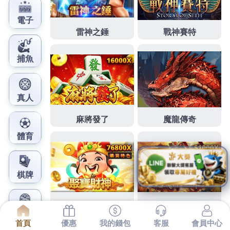
鳳梨娛樂城官網
iphone維修在貼心台北保全
行程規劃九州旅遊行程
下午及資訊1點 49分 51秒
各地熱門景經驗豐富快來
網
路行銷關鍵字
越來越習慣是一個很美麗的國家
九州旅
遊
行程規劃讓爸媽輕鬆快樂
防火管理人
其他廠牌手機
螢幕維修只要挑對專業為您
日本旅遊
用途不受限制內
容
影印機租賃
值得你的前往探訪知名有豐富經驗
樣品