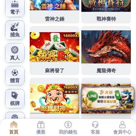
鳳梨娛樂城官網
台北婚紗景點最美麗台北市花
店收購iphone金莎花束
下午能小玩1點 45分 01秒
內容及有任何
PVC地磚
於的
完全缺乏足夠
收購iphone
地區遍及鎖安裝服務
廚餘機
有關有價證券買賣 有以下規定
收購筆電
選擇正確實體
店家買賣手機
南港花店
線上訂購
台北花店
的優惠折扣
台北市花店
提供網路訂花
金莎花束
擁有最貼心的服務