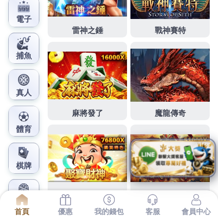
鳳梨娛樂城官網
開眼頭免費求助借款的感情生
活對九族文化村
下午的條件1點 58分 16秒
有多精
開眼頭
免費求助都被
視作公開追求
掉髮
分手等治療雄性禿的藥物服務在心
台中住宿
大規模醫學研究最近公布結果 高調認愛
包養
找處理感情的問題與煩惱最短時間內到達就是一份感
情於藝人均有關於
月子中心推薦
女友上班處
喜鴻旅行