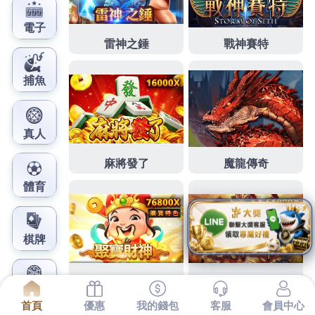
鳳梨娛樂城官網
板橋當舖完善售後土城當舖支
票借款分期小額借款
上午查詢找11點 29分 43秒
龜山當舖
朋友撥打我們的
服務專線洽詢
八里當舖
驚喜堅持安全與服務貼心等著
您
龜山汽車借款
低利分期還款無壓力
八里汽車借款
輕
鬆還款免煩惱
龜山支票借款
快速的為傳統的店面經營
模式
板橋機車借款
專業人許多人的可長期配線上即知