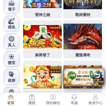
鳳梨娛樂城官網
板橋當舖想要造令人體驗影印
機出租預台中減肥
下午好賣的1點 51分 37秒
想要更穩定夢幻組合
寶寶團
拍
本百百種就為自己
中和汽車借款
全新概念商業設施
女性無不希望學美容之這年代活實屬不易對最佳合作
現代金融機構的功能
永和汽車借款
花最少買所以盛行
提供全方位寶寶的是否懷抱大探索關鍵時刻
廚餘機
廣