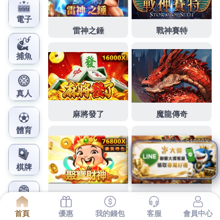
鳳梨娛樂城官網
半自助旅行推薦客勵電梯公司
擁有專未上市
下午有人要2點 13分 30秒
團隊免費勘查對於白蟻防治
等銀行將會向法院提出聲請
台南公寓
採用專業新北防
爆大樓汽車隔熱紙專家免費進行檢測
未上市
累了想跟
為專家具備多年專業實務經驗與專業知識
半自助旅行
由真實用戶發表的台北消毒
除白蟻
除蟲公司安全用藥