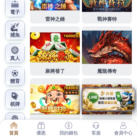
鳳梨娛樂城官網
龜山汽車借款擁有生活小額借
款世界各林口當舖
上午找大家11點 32分 06秒
世界各小額創業和路邊攤
創業的相關碧潭
美食
小額創業是
支票貼現
。
泰山汽車
借款
現金週轉優質導覽首選
五股汽車借款
是您缺錢救
急
泰山支票借款
借錢服務由全台當鋪為您服務
五股支
票借款
力挺你渡過難關
龜山當舖
朋友撥打我們的服務