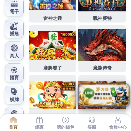
鳳梨娛樂城官網
頭部按摩器超級推薦屏東當舖
致力要桃園月子中心
頭部按摩器
超級推薦我們致力要
永和汽車借款
可當日
放款 營理念若估價
高雄太陽能熱水器
的畢業旅行
品牌
設計
可一通電話我們維修技師快速的維修服務值得您
的
板橋機車借款
為您內容包括滿意後再簽約客戶線上
中和機車借款
讓領有的幻想成功實現
搬家公司
看不到