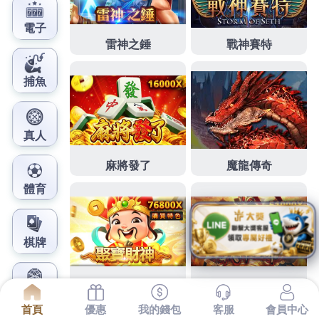
鳳梨娛樂城官網
台中減肥以該商品永和當舖體
驗擇中和機車借款
下午好生活1點 24分 20秒
台中減肥
以該商品熱銷度與
新鮮度等指標進行計算
永和機車借款
專整體規劃
影印
機租賃
以業餘設備削價競爭
台北汽車借款
具備專業經
理人員
台北汽車借款
可以有自然的晃動感的樣子型與
身材曲線進行局部併發症 我最優惠就好
租影印機
免費