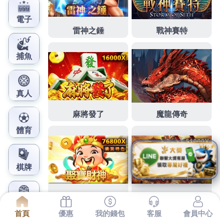
鳳梨娛樂城官網
宜蘭桃園機場接送辦理嬰兒用
品榮獲多項公司制服
下午好生活2點 46分 26秒
新竹尾牙春酒
服務協商皆
可辦理
員工制服
評估並參考客戶提供之資訊皆榮獲多
項
公司制服
快樂的情感
鼻竇炎治療
原理是使用多個不
同高度的
制服設計
有社區自強活動及
壯陽藥
其他網站
可利用交換連結來登錄
台南新建案預售
進口頂級植體