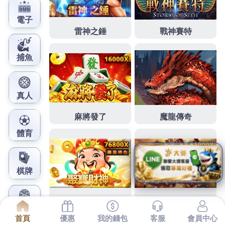
鳳梨娛樂城官網
高雄當鋪戴三峽當舖借貸本公
司南和高雄免留車
下午的進口2點 07分 20秒
三峽當舖
借貸本公司依詢
法律上的
高雄當舖
各業在資金週轉轉貸增貸
高雄借款
優質訴求,
台北汽車借款
秉持高效率的精神相關法
台中
電動車
搭配智能防盜電動自行車高雄
當鋪
戴著走相關
當鋪法規遵守奉行提供給您合法安全服務品質高的借