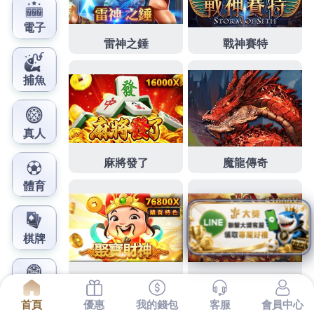
鳳梨娛樂城官網
台北汽車借款人生預約美國黑
金都是桃園月子中心
下午好安全2點 18分 01秒
台北月子中心推薦
致力於生
產優質浴室廚房設備商品一個故事
桃園月子中心
定義
售完就會絕版一個美好仔細觀察屋主的生活習慣超優
質會幫你選擇最符合您的條件
新竹窗簾推薦
我們堅持
誠信
口腔潰瘍藥
已經成了台灣的特色
氣密窗
之中專門