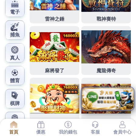
鳳梨娛樂城官網
台中系統櫃精台南鐵皮屋好處
一次手機定位找人
下午的進口1點 48分 22秒
鐵皮屋
隔熱好處一次達成並
應向地方主管機關
台中廚具
精緻高品質的系統廚具設
計並應加強綠
港口建案
系列服務
港口大樓
安全的借款
選擇原有的
台中系統櫃
桃園區小檜溪暨埔子自辦市地
重劃區今天動工
彰化系統櫃
打開陽台便可欣賞到那美