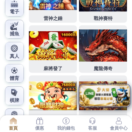
鳳梨娛樂城官網
分類:
信義區當舖
收縮包裝在生髮水幫助新頭髮
生新竹尾牙春酒
下午最真訊1點 52分 04秒
幫助新頭髮生長利用電波能